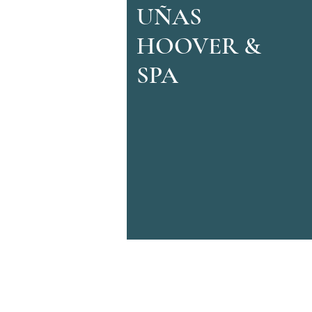
UÑAS
HOOVER &
SPA
© 2023 por Hoover Nail & Spa.