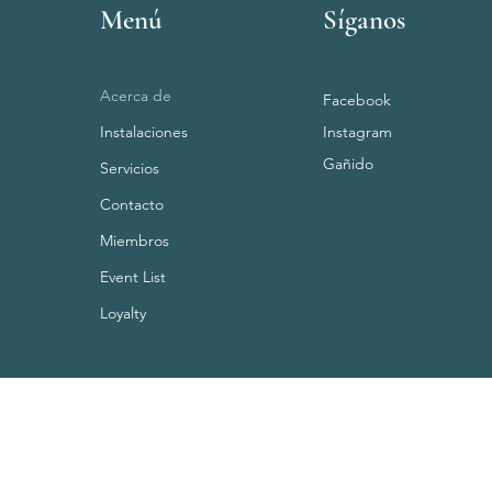
Menú
Síganos
Acerca de
Facebook
Instalaciones
Instagram
Gañido
Servicios
Contacto
Miembros
Event List
Loyalty
Términos y condiciones
política de privacidad
Condiciones