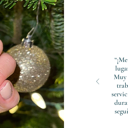
“¡Me
luga
Muy 
trab
servic
dura
segu