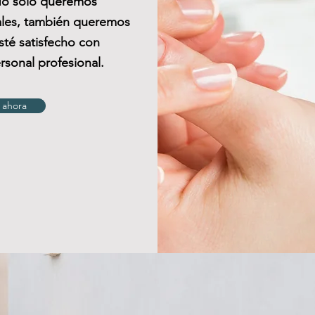
 No solo queremos
nales, también queremos
té satisfecho con
rsonal profesional.
 ahora